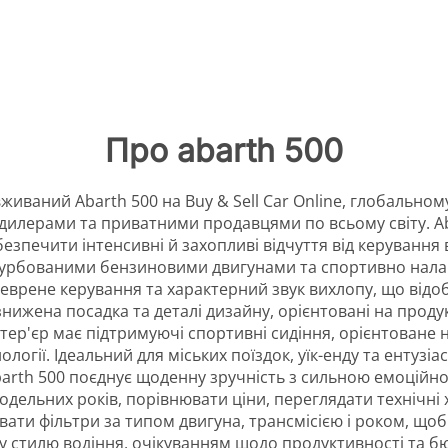
Про abarth 500
живаний Abarth 500 на Buy & Sell Car Online, глобально
 дилерами та приватними продавцями по всьому світу. A
абезпечити інтенсивні й захопливі відчуття від керуванн
турбованими бензиновими двигунами та спортивно нала
еврене керування та характерний звук вихлопу, що від
нижена посадка та деталі дизайну, орієнтовані на продук
нтер'єр має підтримуючі спортивні сидіння, орієнтоване 
ології. Ідеальний для міських поїздок, уїк-енду та ентузі
Abarth 500 поєднує щоденну зручність з сильною емоційн
модельних років, порівнювати ціни, переглядати технічні х
ати фільтри за типом двигуна, трансмісією і роком, щоб 
у стилю водіння, очікуванням щодо продуктивності та б