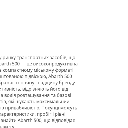
му ринку транспортних засобів, що
barth 500 — це високопродуктивна
я в компактному міському форматі.
штованою підвіскою, Abarth 500
ображає гоночну спадщину бренду.
тивність, відрізняють його від
на водія розташування та базові
астів, які шукають максимальний
ою привабливістю. Покупці можуть
арактеристики, пробіг і рівні
знайти Abarth 500, що відповідає
юджету.