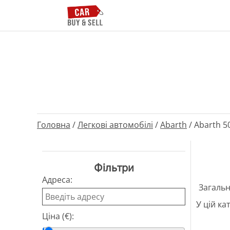
Головна
/
Легкові автомобілі
/
Abarth
/
Abarth 50
Фільтри
Адреса:
Загальн
У цій ка
Ціна (€):
Мінімальна ціна
Максимальна ціна