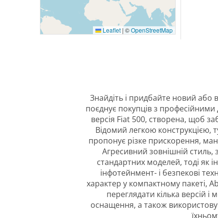
Leaflet
|
©
OpenStreetMap
Знайдіть і придбайте новий або в
поєднує покупців з професійними
версія Fiat 500, створена, щоб з
Відомий легкою конструкцією, 
пропонує різке прискорення, ман
Агресивний зовнішній стиль, з
стандартних моделей, тоді як і
інфотейнмент- і безпекові техн
характер у компактному пакеті, 
переглядати кілька версій і 
оснащення, а також використовув
їхньом