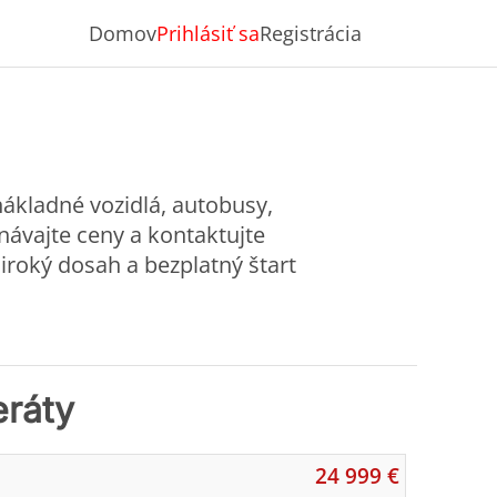
Domov
Prihlásiť sa
Registrácia
nákladné vozidlá, autobusy,
návajte ceny a kontaktujte
iroký dosah a bezplatný štart
eráty
24 999 €