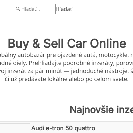
Hľadať
Buy & Sell Car Online
lobálny autobazár pre ojazdené autá, motocykle, 
dné diely. Prehliadajte podrobné inzeráty, porov
voj inzerát za pár minút — jednoduché nástroje, š
či už predávate lokálne alebo po celom svete.
Najnovšie inz
Audi e-tron 50 quattro