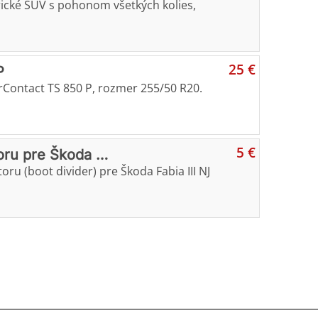
ické SUV s pohonom všetkých kolies,
25 €
P
Contact TS 850 P, rozmer 255/50 R20.
5 €
toru pre Škoda …
oru (boot divider) pre Škoda Fabia III NJ