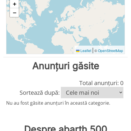
+
−
|
Leaflet
©
OpenStreetMap
Anunțuri găsite
Total anunțuri: 0
Sortează după:
Nu au fost găsite anunțuri în această categorie.
Despre abarth 500