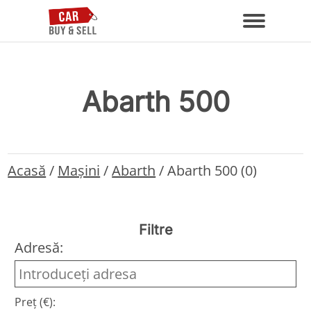
Abarth 500
Acasă
/
Mașini
/
Abarth
/
Abarth 500 (0)
Filtre
Adresă:
Preț (€):