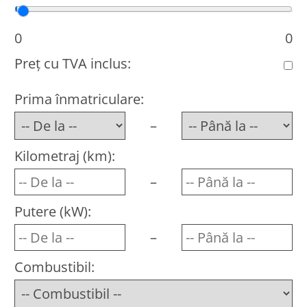
Preț minim
Preț maxim
0
0
Preț cu TVA inclus:
Prima înmatriculare:
–
Kilometraj (km):
–
Putere (kW):
–
Combustibil: