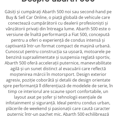
Găsiți și cumpărați Abarth 500 noi sau second-hand pe
Buy & Sell Car Online, o piață globală de vehicule care
conectează cumpărătorii cu dealerii profesioniști și
vânzătorii privați din întreaga lume. Abarth 500 este o
versiune de înaltă performanță a Fiat 500, concepută
pentru a oferi o experiență de condus intensă și
captivantă într-un format compact de mașină urbană.
Cunoscut pentru construcția sa ușoară, motoarele pe
benzină supraalimentate și suspensia reglată sportiv,
Abarth 500 oferă accelerații puternice, manevrabilitate
agilă și un sunet distinct al evacuării care reflectă
moștenirea mărcii în motorsport. Design exterior
agresiv, poziție coborâtă și detalii de design orientate
spre performanță îl diferențiază de modelele de serie, în
timp ce interiorul are scaune sport confortabile, un
layout axat pe șofer și tehnologii esențiale de
infotainment și siguranță. Ideal pentru condus urban,
plăcerile de weekend și pasionații care caută caracter
puternic într-un pachet mic, Abarth 500 echilibrează