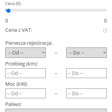
Cena (€):
Cena minimalna
Cena maksymalna
0
0
Cena z VAT:
Pierwsza rejestracja:
–
Przebieg (km):
–
Moc (kW):
–
Paliwo: