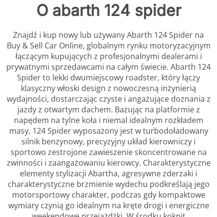
O abarth 124 spider
Znajdź i kup nowy lub używany Abarth 124 Spider na
Buy & Sell Car Online, globalnym rynku motoryzacyjnym
łączącym kupujących z profesjonalnymi dealerami i
prywatnymi sprzedawcami na całym świecie. Abarth 124
Spider to lekki dwumiejscowy roadster, który łączy
klasyczny włoski design z nowoczesną inżynierią
wydajności, dostarczając czyste i angażujące doznania z
jazdy z otwartym dachem. Bazując na platformie z
napędem na tylne koła i niemal idealnym rozkładem
masy, 124 Spider wyposażony jest w turbodoładowany
silnik benzynowy, precyzyjny układ kierowniczy i
sportowo zestrojone zawieszenie skoncentrowane na
zwinności i zaangażowaniu kierowcy. Charakterystyczne
elementy stylizacji Abartha, agresywne zderzaki i
charakterystyczne brzmienie wydechu podkreślają jego
motorsportowy charakter, podczas gdy kompaktowe
wymiary czynią go idealnym na kręte drogi i energiczne
weekendowe przejażdżki. W środku kokpit