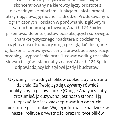
skoncentrowany na kierowcy łączy prostotę z
niezbędnym komfortem i funkcjami infotainment,
utrzymując uwagę mocno na drodze. Produkowany w
ograniczonych ilościach w porównaniu z głównymi
samochodami sportowymi, Abarth 124 Spider
przemawia do entuzjastów poszukujących surowego,
charakterystycznego roadstera o codziennej
użyteczności. Kupujący mogą przeglądać dostępne
ogłoszenia, porównywać ceny, sprawdzać specyfikacje,
przebieg i wyposażenie oraz filtrować według rocznika,
skrzyni biegów i stanu, aby znaleźć Abarth 124 Spider
odpowiadający ich stylowi jazdy i budżetowi.
Używamy niezbędnych plików cookie, aby ta strona
działała. Za Twoją zgodą używamy również
analitycznych plików cookie (Google Analytics), aby
zrozumieć, jak używana jest nasza strona, i ją
Regulamin
ulepszać. Możesz zaakceptować lub odrzucić
Polityka prywatności
nieistotne pliki cookie. Więcej informacji znajdziesz w
Polityka plików cookie
naszej
Polityce prywatności
oraz
Polityce plików