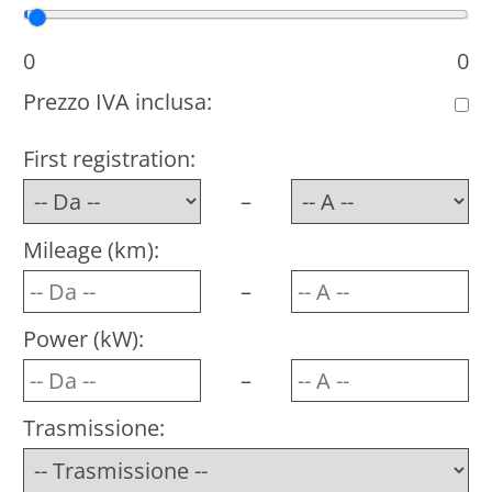
Prezzo minimo
Prezzo massimo
0
0
Prezzo IVA inclusa:
First registration:
–
Mileage (km):
–
Power (kW):
–
Trasmissione: