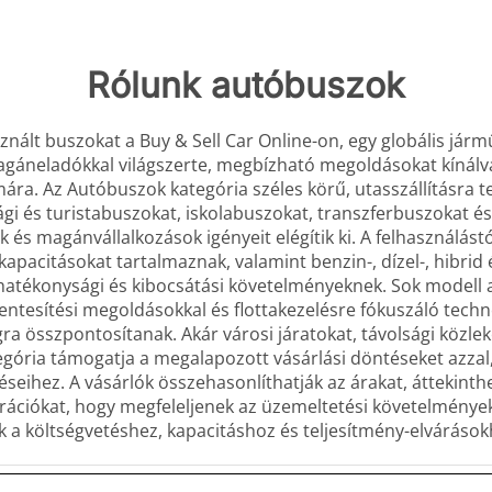
Rólunk autóbuszok
znált buszokat a Buy & Sell Car Online-on, egy globális jár
agáneladókkal világszerte, megbízható megoldásokat kínálv
ára. Az Autóbuszok kategória széles körű, utasszállításra t
ági és turistabuszokat, iskolabuszokat, transzferbuszokat é
ok és magánvállalkozások igényeit elégítik ki. A felhasználá
kapacitásokat tartalmaznak, valamint benzin-, dízel-, hibrid 
atékonysági és kibocsátási követelményeknek. Sok modell ala
ntesítési megoldásokkal és flottakezelésre fókuszáló techn
a összpontosítanak. Akár városi járatokat, távolsági közleked
tegória támogatja a megalapozott vásárlási döntéseket azzal,
eihez. A vásárlók összehasonlíthatják az árakat, áttekinthe
urációkat, hogy megfeleljenek az üzemeltetési követelmény
 a költségvetéshez, kapacitáshoz és teljesítmény-elvárásokh