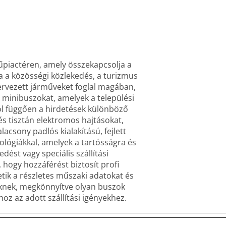
műpiactéren, amely összekapcsolja a
a a közösségi közlekedés, a turizmus
ervezett járműveket foglal magában,
s minibuszokat, amelyek a települési
stól függően a hirdetések különböző
és tisztán elektromos hajtásokat,
csony padlós kialakítású, fejlett
ológiákkal, amelyek a tartósságra és
ést vagy speciális szállítási
 hogy hozzáférést biztosít profi
tik a részletes műszaki adatokat és
eknek, megkönnyítve olyan buszok
oz az adott szállítási igényekhez.