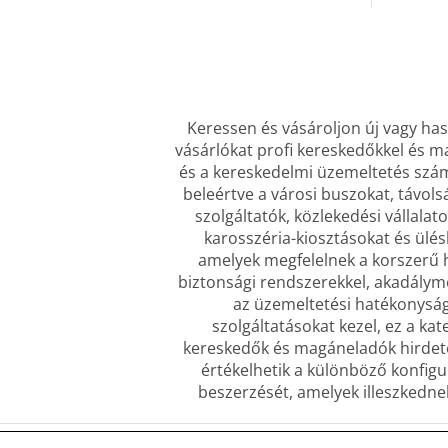
Keressen és vásároljon új vagy has
vásárlókat profi kereskedőkkel és m
és a kereskedelmi üzemeltetés szám
beleértve a városi buszokat, távols
szolgáltatók, közlekedési vállalat
karosszéria-kiosztásokat és ülés
amelyek megfelelnek a korszerű h
biztonsági rendszerekkel, akadályme
az üzemeltetési hatékonyságr
szolgáltatásokat kezel, ez a ka
kereskedők és magáneladók hirdetés
értékelhetik a különböző konfig
beszerzését, amelyek illeszkednek