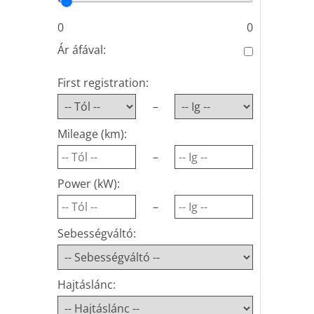
0
0
Ár áfával:
First registration:
–
Mileage (km):
–
Power (kW):
–
Sebességváltó:
Hajtáslánc: