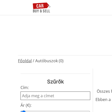
Főoldal
/
Autóbuszok (0)
Szűrők
Cím:
Összes h
Ebben a 
Ár (€):
Min. ár
Max. ár