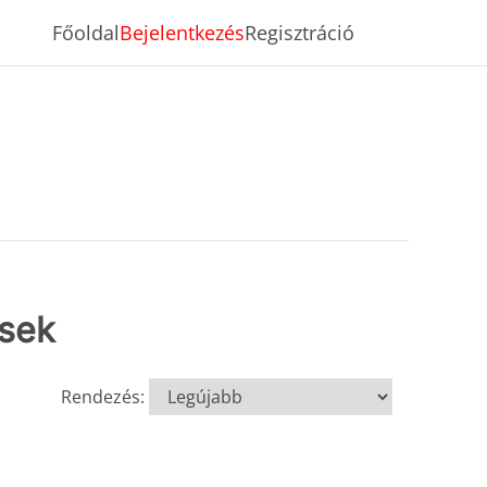
Főoldal
Bejelentkezés
Regisztráció
ések
Rendezés: