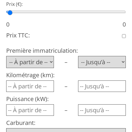
Prix (€):
Prix min.
Prix max.
0
0
Prix TTC:
Première immatriculation:
–
Kilométrage (km):
–
Puissance (kW):
–
Carburant: