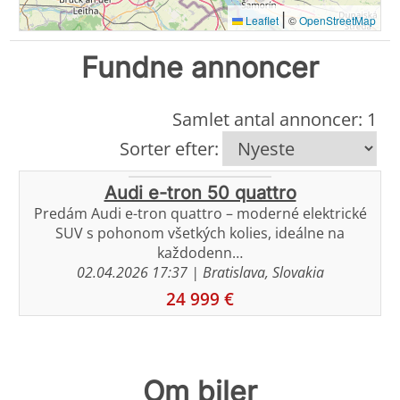
|
Leaflet
©
OpenStreetMap
Fundne annoncer
Samlet antal annoncer: 1
Sorter efter:
Audi e-tron 50 quattro
Predám Audi e-tron quattro – moderné elektrické
SUV s pohonom všetkých kolies, ideálne na
každodenn…
02.04.2026 17:37
| Bratislava, Slovakia
24 999 €
Om biler