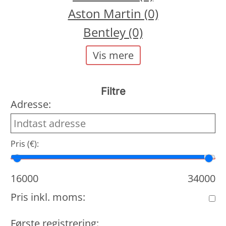
Aston Martin (0)
Bentley (0)
Vis mere
Filtre
Adresse:
Pris (€):
Min. pris
Max. pris
16000
34000
Pris inkl. moms:
Første registrering: