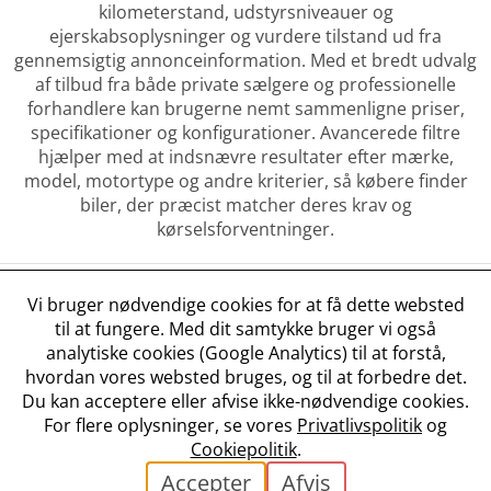
kilometerstand, udstyrsniveauer og
ejerskabsoplysninger og vurdere tilstand ud fra
gennemsigtig annonceinformation. Med et bredt udvalg
af tilbud fra både private sælgere og professionelle
forhandlere kan brugerne nemt sammenligne priser,
specifikationer og konfigurationer. Avancerede filtre
hjælper med at indsnævre resultater efter mærke,
model, motortype og andre kriterier, så købere finder
biler, der præcist matcher deres krav og
kørselsforventninger.
Vi bruger nødvendige cookies for at få dette websted
til at fungere. Med dit samtykke bruger vi også
analytiske cookies (Google Analytics) til at forstå,
Vilkår og betingelser
hvordan vores websted bruges, og til at forbedre det.
Privatlivspolitik
Du kan acceptere eller afvise ikke-nødvendige cookies.
Cookiepolitik
For flere oplysninger, se vores
Privatlivspolitik
og
Cookieindstillinger
Cookiepolitik
.
✉ Kontakt
Accepter
Afvis