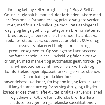
Find og køb nye eller brugte biler på Buy & Sell Car
Online, et globalt bilmarked, der forbinder købere med
professionelle forhandlere og private sælgere verden
over, med fokus på pålidelige mobilitetsløsninger til
daglig og langsigtet brug. Kategorien Biler omfatter et
bredt udvalg af personbiler, herunder hatchbacks,
sedaner, stationcars, coupéer, cabrioleter, SUV'er og
crossovers, placeret i budget-, mellem- og
premiumsegmentet. Oplysningerne i annoncerne
omfatter benzin-, diesel-, hybrid- og fuldelektriske
drivlinjer, med manuelt og automatisk gear, forskellige
drivlinjeoptioner samt moderne sikkerheds- og
komfortteknologier tilpasset forskellige kørselsbehov.
Denne kategori dækker forskellige
anvendelsessituationer, fra bypendling og familiekørsel
til langdistanceture og forretningsbrug, og tilbyder
køretøjer designet til effektivitet, praktisk anvendelighed
og ydeevne. Købere kan udforske biler fra flere
producenter, gennemgå tekniske specifikationer,