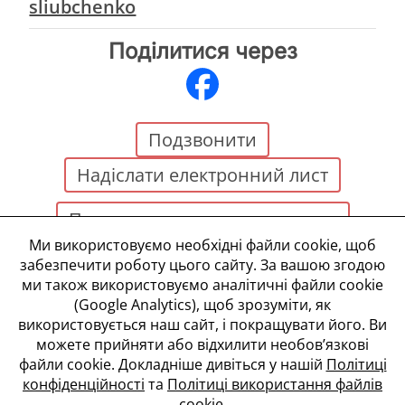
sliubchenko
Поділитися через
Подзвонити
Надіслати електронний лист
Поскаржитися на оголошення
Ми використовуємо необхідні файли cookie, щоб
забезпечити роботу цього сайту. За вашою згодою
ми також використовуємо аналітичні файли cookie
(Google Analytics), щоб зрозуміти, як
використовується наш сайт, і покращувати його. Ви
Правила та умови
можете прийняти або відхилити необов’язкові
Політика конфіденційності
файли cookie. Докладніше дивіться у нашій
Політиці
Політика використання файлів cookie
конфіденційності
та
Політиці використання файлів
Налаштування файлів cookie
cookie
.