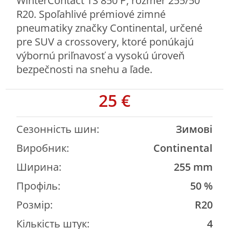
WinterContact TS 850 P, rozmer 255/50
R20. Spoľahlivé prémiové zimné
pneumatiky značky Continental, určené
pre SUV a crossovery, ktoré ponúkajú
výbornú priľnavosť a vysokú úroveň
bezpečnosti na snehu a ľade.
25 €
Деталі оголошення
Сезонність шин:
Зимові
Виробник:
Continental
Ширина:
255 mm
Профіль:
50 %
Розмір:
R20
Кількість штук:
4