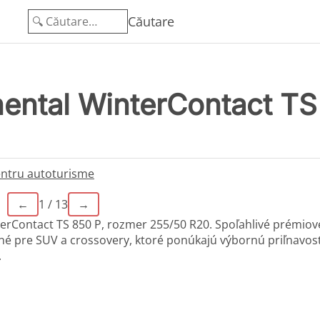
Căutare
nental WinterContact TS
ntru autoturisme
←
1 / 13
→
erContact TS 850 P, rozmer 255/50 R20. Spoľahlivé prémiov
é pre SUV a crossovery, ktoré ponúkajú výbornú priľnavos
.