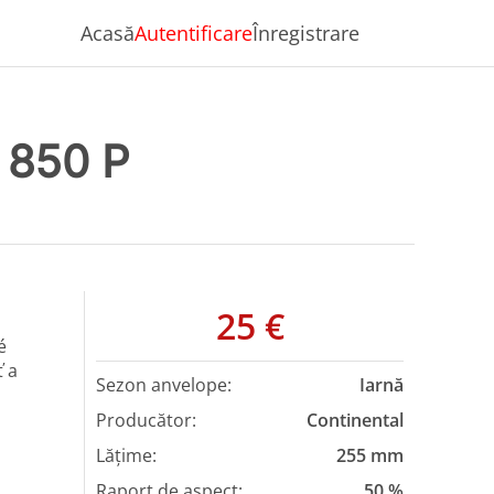
Acasă
Autentificare
Înregistrare
 850 P
25 €
é
ť a
Detalii anunț
Sezon anvelope:
Iarnă
Producător:
Continental
Lățime:
255 mm
Raport de aspect:
50 %