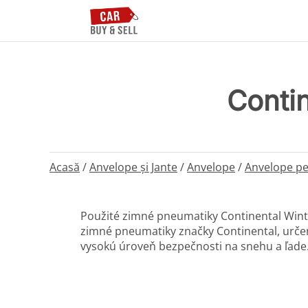
Conti
Acasă
/
Anvelope și Jante
/
Anvelope
/
Anvelope pe
Použité zimné pneumatiky Continental Wint
zimné pneumatiky značky Continental, určen
vysokú úroveň bezpečnosti na snehu a ľade