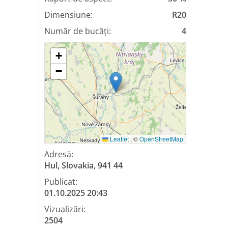
Dimensiune:
R20
Număr de bucăți:
4
+
−
Leaflet
|
©
OpenStreetMap
Adresă:
Hul, Slovakia, 941 44
Publicat:
01.10.2025 20:43
Vizualizări:
2504