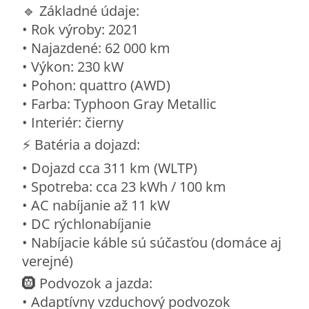
🔹 Základné údaje:
• Rok výroby: 2021
• Najazdené: 62 000 km
• Výkon: 230 kW
• Pohon: quattro (AWD)
• Farba: Typhoon Gray Metallic
• Interiér: čierny
⚡ Batéria a dojazd:
• Dojazd cca 311 km (WLTP)
• Spotreba: cca 23 kWh / 100 km
• AC nabíjanie až 11 kW
• DC rýchlonabíjanie
• Nabíjacie káble sú súčasťou (domáce aj
verejné)
🛞 Podvozok a jazda:
• Adaptívny vzduchový podvozok