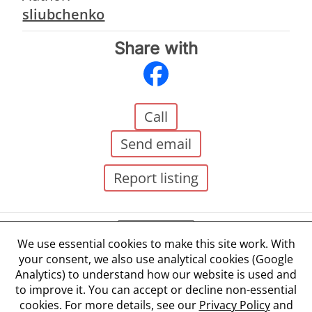
sliubchenko
Share with
Call
Send email
Report listing
We use essential cookies to make this site work. With
your consent, we also use analytical cookies (Google
Terms and Conditions
Analytics) to understand how our website is used and
Privacy Policy
to improve it. You can accept or decline non-essential
Cookie Policy
cookies. For more details, see our
Privacy Policy
and