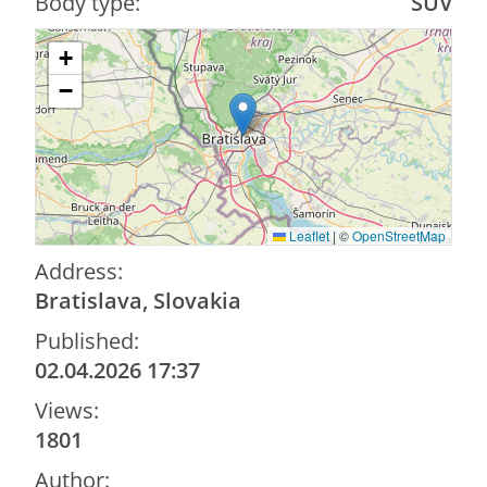
Body type:
SUV
+
−
Leaflet
|
©
OpenStreetMap
Address:
Bratislava, Slovakia
Published:
02.04.2026 17:37
Views:
1801
Author: