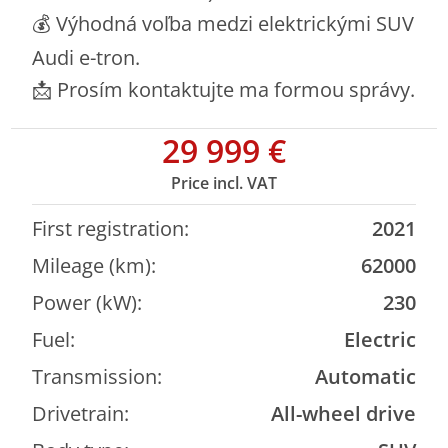
💰 Výhodná voľba medzi elektrickými SUV
Audi e-tron.
📩 Prosím kontaktujte ma formou správy.
29 999 €
Price incl. VAT
Listing details
First registration:
2021
Mileage (km):
62000
Power (kW):
230
Fuel:
Electric
Transmission:
Automatic
Drivetrain:
All-wheel drive