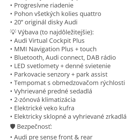
• Progresívne riadenie
• Pohon všetkých kolies quattro
• 20” originál disky Audi
💡 Výbava (to najdôležitejšie):
• Audi Virtual Cockpit Plus
• MMI Navigation Plus + touch
• Bluetooth, Audi connect, DAB rádio
• LED svetlomety + denné svietenie
• Parkovacie senzory + park assist
• Tempomat s obmedzovačom rýchlosti
• Vyhrievané predné sedadlá
• 2-zónová klimatizácia
• Elektrické veko kufra
• Elektricky sklopné a vyhrievané zrkadlá
🛡️ Bezpečnosť:
• Audi pre sense front & rear